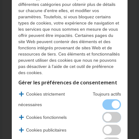
Offres spéciales
différentes catégories pour obtenir plus de détails
sur chacune d'entre elles, et modifier vos
Félicitations aux diplômés!
paramètres. Toutefois, si vous bloquez certains
types de cookies, votre expérience de navigation et
Vos années de travail acharné ont finalement porté leurs
les services que nous sommes en mesure de vous
fruits — diplôme en main, vous voilà prêt à conquérir le
offrir peuvent être impactés. Certaines pages du
monde! Pour vous aider dans votre conquête, nous avons
site Web peuvent contenir des éléments et des
la solution : un véhicule Subaru étonnamment abordable,
fonctions intégrés provenant de sites Web et de
extrêmement sécuritaire, éminemment fiable et agréable
ressources de tiers. Ces éléments et fonctionnalités
à conduire!
peuvent utiliser des cookies que nous ne pouvons
En tant que diplômé du collège ou de l’université, vous
pas désactiver à l'aide de cet outil de préférence
pourriez être admissible au Programme de remise aux
des cookies.
diplômés de Subaru Canada, une offre de remise au
Gérer les préférences de consentement
comptant unique, applicable aux véhicules Subaru neufs
et aux véhicules d’occasion certifiés Subaru.
Cookies strictement
Toujours actifs
nécessaires
Cookies fonctionnels
Cookies publicitaires
Tous les diplômés admissibles sont invités à profiter