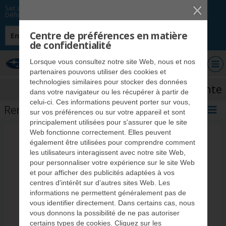
Set as my preferred option.
Définir comme option de préférence.
Centre de préférences en matière
English
de confidentialité
Concessionnaires Subaru
Lorsque vous consultez notre site Web, nous et nos
du Québec
partenaires pouvons utiliser des cookies et
technologies similaires pour stocker des données
Promotion de vente
dans votre navigateur ou les récupérer à partir de
celui-ci. Ces informations peuvent porter sur vous,
Remise aux diplômés
suite
sur vos préférences ou sur votre appareil et sont
principalement utilisées pour s'assurer que le site
Impreza 2026 (FR)
Web fonctionne correctement. Elles peuvent
Programme de remise aux
également être utilisées pour comprendre comment
Crosstrek 2026 (FR)
les utilisateurs interagissent avec notre site Web,
diplômés de Subaru Canada
pour personnaliser votre expérience sur le site Web
Forester 2026 (FR)
et pour afficher des publicités adaptées à vos
centres d'intérêt sur d’autres sites Web. Les
Outback 2026 (FR)
informations ne permettent généralement pas de
vous identifier directement. Dans certains cas, nous
Trailseeker 2026 (FR)
vous donnons la possibilité de ne pas autoriser
certains types de cookies. Cliquez sur les