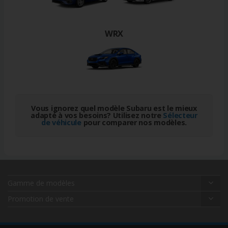
WRX
Vous ignorez quel modèle Subaru est le mieux
adapté à vos besoins? Utilisez notre
Sélecteur
de véhicule
pour comparer nos modèles.
Gamme de modèles
Promotion de vente
Uncharted
Solterra
Impreza 2026 (FR)