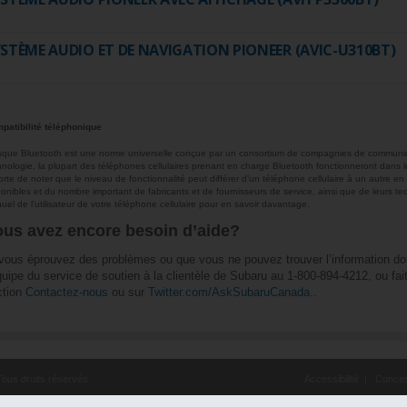
STÈME AUDIO ET DE NAVIGATION PIONEER (AVIC-U310BT)
patibilité téléphonique
sque Bluetooth est une norme universelle conçue par un consortium de compagnies de communicat
hnologie, la plupart des téléphones cellulaires prenant en charge Bluetooth fonctionneront dans
orte de noter que le niveau de fonctionnalité peut différer d’un téléphone cellulaire à un autre e
ponibles et du nombre important de fabricants et de fournisseurs de service, ainsi que de leurs tec
uel de l’utilisateur de votre téléphone cellulaire pour en savoir davantage.
ous avez encore besoin d’aide?
 vous éprouvez des problèmes ou que vous ne pouvez trouver l’information do
quipe du service de soutien à la clientèle de Subaru au 1-800-894-4212, ou fai
ction
Contactez-nous
ou sur
Twitter.com/AskSubaruCanada.
.
ous droits réservés.
Accessibilité
|
Conces