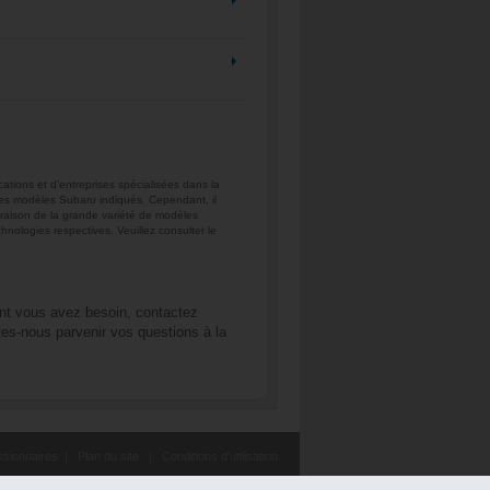
ions et d’entreprises spécialisées dans la
 les modèles Subaru indiqués. Cependant, il
n raison de la grande variété de modèles
hnologies respectives. Veuillez consulter le
nt vous avez besoin, contactez
tes-nous parvenir vos questions à la
sionnaires
|
Plan du site
|
Conditions d'utilisation