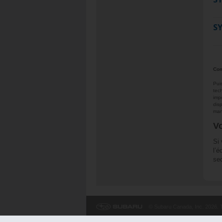
SY
Com
Pui
tec
imp
dis
man
V
Si
l’é
se
© Subaru Canada, Inc. 2026. T