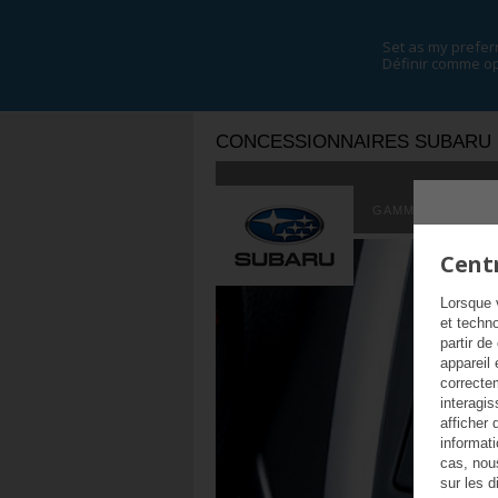
Set as my prefer
Définir comme op
CONCESSIONNAIRES SUBARU
GAMME DE MODÈ
Centr
Lorsque 
et techn
partir de
appareil 
correcte
interagis
afficher 
informat
cas, nou
sur les d