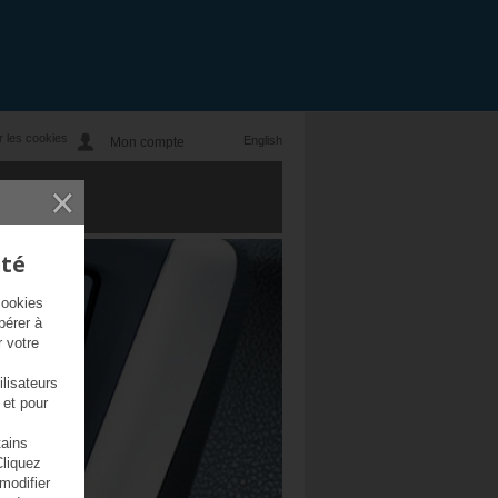
 les cookies
Mon compte
ité
cookies
pérer à
r votre
lisateurs
 et pour
tains
Cliquez
 modifier