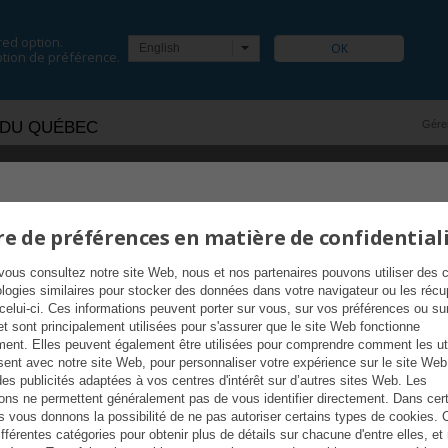
red option.
English
tion de préférence.
 DU QUÉBEC
Gérer
LES
PROMOTION DE VENTE
e de préférences en matière de confidential
vous consultez notre site Web, nous et nos partenaires pouvons utiliser des 
ologies similaires pour stocker des données dans votre navigateur ou les récu
 celui-ci. Ces informations peuvent porter sur vous, sur vos préférences ou su
et sont principalement utilisées pour s'assurer que le site Web fonctionne
ment. Elles peuvent également être utilisées pour comprendre comment les uti
sent avec notre site Web, pour personnaliser votre expérience sur le site Web
des publicités adaptées à vos centres d'intérêt sur d’autres sites Web. Les
ions ne permettent généralement pas de vous identifier directement. Dans cer
s vous donnons la possibilité de ne pas autoriser certains types de cookies. 
ifférentes catégories pour obtenir plus de détails sur chacune d'entre elles, et