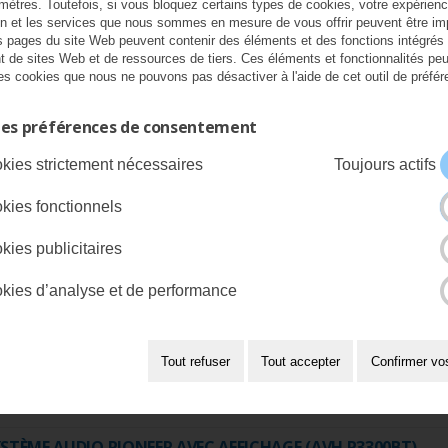
mètres. Toutefois, si vous bloquez certains types de cookies, votre expérien
on et les services que nous sommes en mesure de vous offrir peuvent être im
s pages du site Web peuvent contenir des éléments et des fonctions intégrés
t de sites Web et de ressources de tiers. Ces éléments et fonctionnalités pe
 des cookies que nous ne pouvons pas désactiver à l'aide de cet outil de préfé
haînes audio Pioneer et
les préférences de consentement
luetooth
kies strictement nécessaires
Toujours actifs
ptions audio, vidéo et de connectivité de hau
kies fonctionnels
kies publicitaires
kies d’analyse et de performance
baru s’est associée avec Pioneer
pour offrir des systèmes audi
®
ec connectivité mains libres Bluetooth
dans certains modèles 2
®
Tout refuser
Tout accepter
Confirmer vo
STÈME AUDIO ET DE NAVIGATION PIONEER (AVIC-X9310BT)
STÈME AUDIO PIONEER AVEC AFFICHAGE (AVH P3300BT)