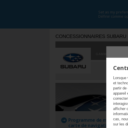
Set as my prefer
Définir comme op
CONCESSIONNAIRES SUBARU
GAMME DE MODÈ
Centr
Lorsque 
et techn
partir de
appareil 
correcte
interagis
afficher 
informat
cas, nou
Programme de mise à jour
sur les d
carte de navigation Subar