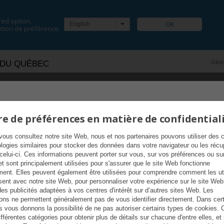
red option.
English
tion de préférence.
 DU QUÉBEC
Gérer
LES
PROMOTION DE VENTE
e de préférences en matière de confidential
vous consultez notre site Web, nous et nos partenaires pouvons utiliser des 
ologies similaires pour stocker des données dans votre navigateur ou les récu
 celui-ci. Ces informations peuvent porter sur vous, sur vos préférences ou su
et sont principalement utilisées pour s'assurer que le site Web fonctionne
ment. Elles peuvent également être utilisées pour comprendre comment les uti
sent avec notre site Web, pour personnaliser votre expérience sur le site Web
des publicités adaptées à vos centres d'intérêt sur d’autres sites Web. Les
ions ne permettent généralement pas de vous identifier directement. Dans cer
s vous donnons la possibilité de ne pas autoriser certains types de cookies. 
 de
ifférentes catégories pour obtenir plus de détails sur chacune d'entre elles, et
u