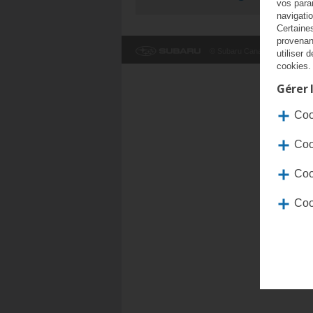
vos para
navigati
Certaine
provenan
© Subaru Canada, Inc. 2026. T
utiliser
cookies.
Gérer 
Coo
Coo
Coo
Coo