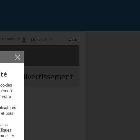
 les cookies
Mon compte
ité
Infodivertissement
cookies
pérer à
r votre
lisateurs
 et pour
tains
Cliquez
 modifier